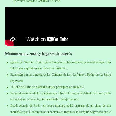
un tercero llamado Cabanillas de Pirón.
Monumentos, rutas y lugares de interés
Iglesia de Nuestra Señora de la Asunción, obra medieval proyectada según las
soluciones arquitectónicas del estilo románico.
Excursión y rutas a través de los Cañones de los ríos Viejo y Pirón, por la Sierra
segoviana.
El Caño de Agua de Manantial desde principios de siglo XX.
Recorrido a través de los senderos que ofrece el entorno de Adrada de Pirón, tanto
en bicicletas como a pie, disfrutando del paisaje natural.
Desde Adrada de Pirón, en pocos minutos podrá disfrutar de un clima de alta
montaña o por el contrario se encontrará en medio de la campiña Segoviana que le