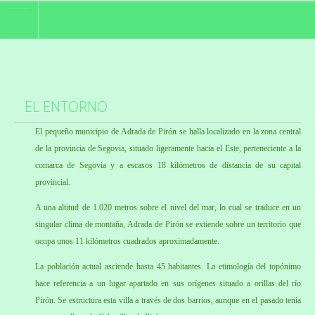
INICIO
HABITACIONES
EL
ENTORNO
SERVICIOS
El pequeño municipio de Adrada de Pirón se halla localizado en la zona central
GALERIA
de la provincia de Segovia, situado ligeramente hacia el Este, perteneciente a la
LOCALIZACION
comarca de Segovia y a escasos 18 kilómetros de distancia de su capital
provincial.
RESERVAS
A una altitud de 1.020 metros sobre el nivel del mar, lo cual se traduce en un
singular clima de montaña, Adrada de Pirón se extiende sobre un territorio que
EL ENTORNO
ocupa unos 11 kilómetros cuadrados aproximadamente.
La población actual asciende hasta 45 habitantes. La etimología del topónimo
hace referencia a un lugar apartado en sus orígenes situado a orillas del río
Pirón. Se estructura esta villa a través de dos barrios, aunque en el pasado tenía