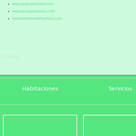
www.segoviaturismo.com
www.pironypolendos.com
www.turismocastillayleon.com
Habitaciones
Servicios