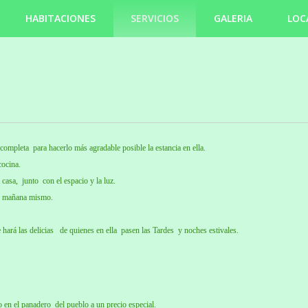
HABITACIONES
SERVICIOS
GALERIA
LOC
ompleta para hacerlo más agradable posible la estancia en ella.
cocina.
 casa, junto con el espacio y la luz.
ir mañana mismo.
 hará las delicias de quienes en ella pasen las Tardes y noches estivales.
o en el panadero del pueblo a un precio especial.