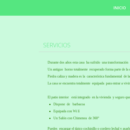
INICIO
SERVICIOS
Durante dos años esta casa ha sufrido una transformación c
Un antiguo horno totalmente recuperado forma parte de la 
Piedra caliza y madera es la característica fundamental de la
La casa se encuentra totalmente equipada para entrar a viv
El patio interior está integrado en la vivienda y seguro que
Dispone de barbacoa
Equipada con Wi lí
Un Salón con Chimenea de 360°
Puedes encargar el típico cochinillo o cordero lechal y asarl